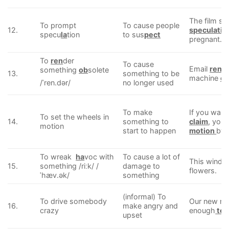
The film st
To prompt
To cause people
12.
speculati
specu
la
tion
to sus
pect
pregnant.
To
ren
der
To cause
Email
rend
something
ob
solete
13.
something to be
machine
o
no longer used
/ˈren.dər/
To make
If you want
To set the wheels in
14.
something to
claim
, you 
motion
start to happen
motion
by f
To wreak
ha
voc with
To cause a lot of
This wind w
15.
something /riːk/ /
damage to
flowers.
ˈhæv.ək/
something
(informal) To
To drive somebody
Our new nei
16.
make angry and
crazy
enough
to 
upset