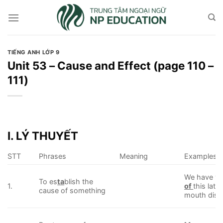
Skip
to
content
TIẾNG ANH LỚP 9
Unit 53 – Cause and Effect (page 110 –
111)
I. LÝ THUYẾT
STT
Phrases
Meaning
Examples
We have y
To es
ta
blish the
1.
of
this late
cause of something
mouth dise