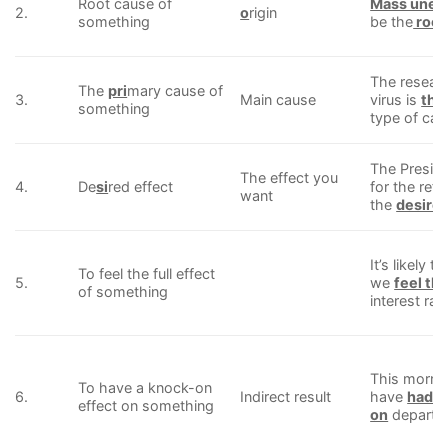
Root cause of
Mass une
2.
o
rigin
something
be the
root
The researc
The
pri
mary cause of
3.
Main cause
virus is
the
something
type of can
The Preside
The effect you
4.
De
si
red effect
for the ref
want
the
desired
It’s likely
To feel the full effect
5.
we
feel the
of something
interest rat
This mornin
To have a knock-on
6.
Indirect result
have
had a
effect on something
on
departur