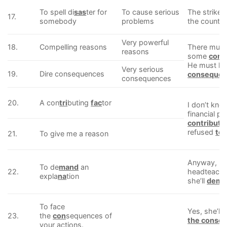
To spell di
sas
ter for
To cause serious
The strike 
17.
somebody
problems
the country
Very powerful
18.
Compelling reasons
There must
reasons
some
comp
He must ha
Very serious
19.
Dire consequences
consequen
consequences
20.
A con
tri
buting
fac
tor
I don’t know
financial p
contributin
refused
to 
21.
To give me a reason
Anyway, I s
To de
mand
an
22.
headteache
expla
na
tion
she’ll
deman
To face
Yes, she’ll
23.
the
con
sequences of
the conse
your actions.