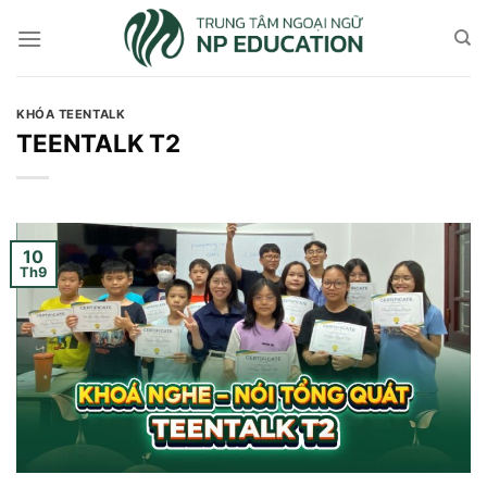
Skip
to
content
KHÓA TEENTALK
TEENTALK T2
10
Th9