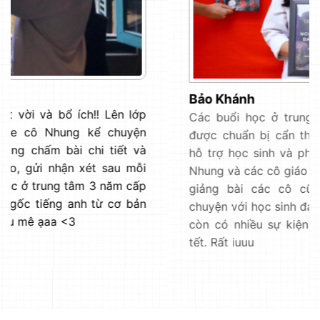
Bảo Khánh
Các buổi học ở trung tâm rất thú vị, tài liệu
được chuẩn bị cẩn thận, các chị ở trung tâm
hỗ trợ học sinh và phụ huynh rất tận tình. Cô
Nhung và các cô giáo khác siêu cute. Bên cạnh
giảng bài các cô cũng hay tương tác, trò
chuyện với học sinh đáng yêu lắm ạ. Trung tâm
còn có nhiều sự kiện siêu vui vào các dịp lễ
tết. Rất iuuu