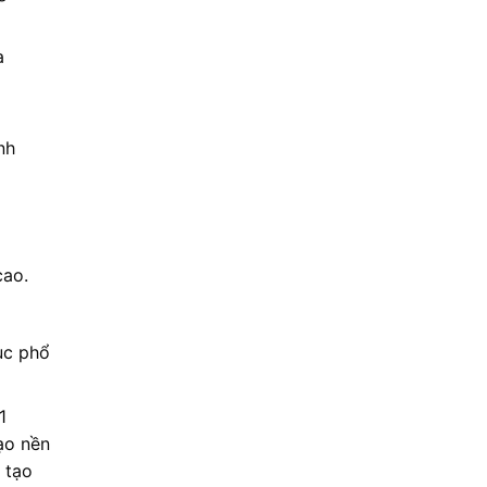
a
nh
cao.
ục phổ
1
ạo nền
 tạo