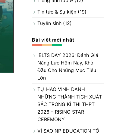
Tiếng anh lớp 9
(12)
Tin tức & Sự kiện
(19)
Tuyển sinh
(12)
Bài viết mới nhất
IELTS DAY 2026: Đánh Giá
Năng Lực Hôm Nay, Khởi
Đầu Cho Những Mục Tiêu
Lớn
TỰ HÀO VINH DANH
NHỮNG THÀNH TÍCH XUẤT
SẮC TRONG KÌ THI THPT
2026 – RISING STAR
CEREMONY
VÌ SAO NP EDUCATION TỔ