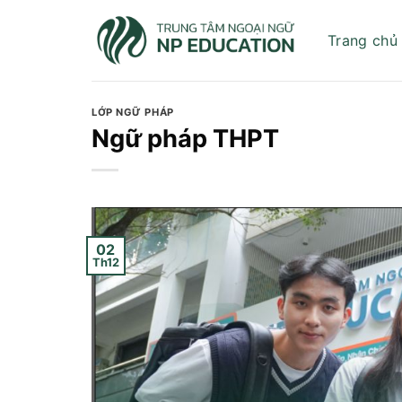
Skip
to
Trang chủ
content
LỚP NGỮ PHÁP
Ngữ pháp THPT
02
Th12