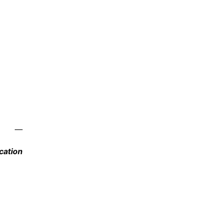
—
cation